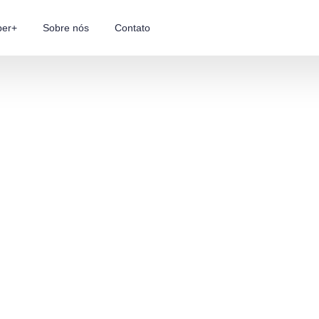
ber+
Sobre nós
Contato