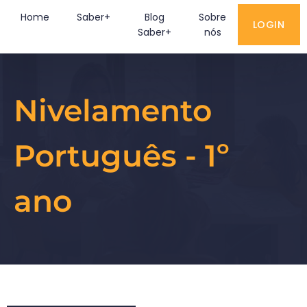
Home
Saber+
Blog
Sobre
Contato
LOGIN
Saber+
nós
Nivelamento
Português - 1º
ano