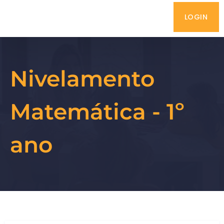
LOGIN
Nivelamento
Matemática - 1º
ano