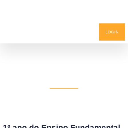
LOGIN
Oficina: Nivelamento
Matemática
1º ano do Ensino Fundamental